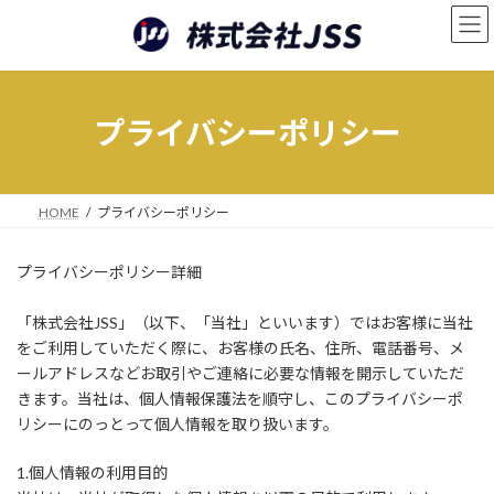
コ
ナ
ン
ビ
テ
ゲ
ン
ー
ツ
シ
へ
ョ
プライバシーポリシー
ス
ン
キ
に
ッ
移
プ
動
HOME
プライバシーポリシー
プライバシーポリシー詳細
「株式会社JSS」（以下、「当社」といいます）ではお客様に当社
をご利用していただく際に、お客様の氏名、住所、電話番号、メ
ールアドレスなどお取引やご連絡に必要な情報を開示していただ
きます。当社は、個人情報保護法を順守し、このプライバシーポ
リシーにのっとって個人情報を取り扱います。
1.個人情報の利用目的